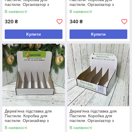
пастили. Організатор з
пастили. Організатор з
логотипом. Стенд для
логотипом. Стенд для
В наявності
В наявності
пастили
пастили
320
340
₴
₴
Купити
Купити
Дерев'яна підставка для
Дерев'яна підставка для
Пастили. Коробка для
Пастили. Коробка для
пастили. Органайзер з
пастили. Організатор з
логотипом. Стенд для
логотипом. Стенд для
В наявності
В наявності
пастили
пастили