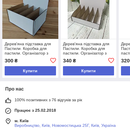
Дерев'яна підставка для
Дерев'яна підставка для
Дере
Пастили. Коробка для
Пастили. Коробка для
Паст
пастили. Організатор з
пастили. Організатор з
паст
логотипом. Стенд для
логотипом. Стенд для
лого
300
340
320
₴
₴
пастили
пастили
паст
Купити
Купити
Про нас
100% позитивних з 76 відгуків за рік
Працює з 25.02.2018
м. Київ
Виробництво, Київ, Новомостицька 25Г, Київ, Україна