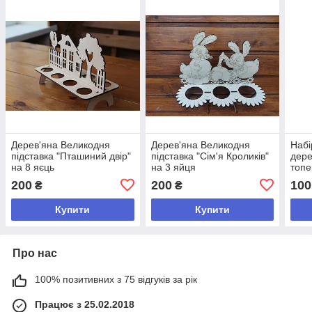
Дерев'яна Великодня
Дерев'яна Великодня
Набі
підставка "Пташиний двір"
підставка "Сім'я Кроликів"
дере
на 8 яєць
на 3 яйця
топе
200
200
100
₴
₴
Купити
Купити
Про нас
100% позитивних з 75 відгуків за рік
Працює з 25.02.2018