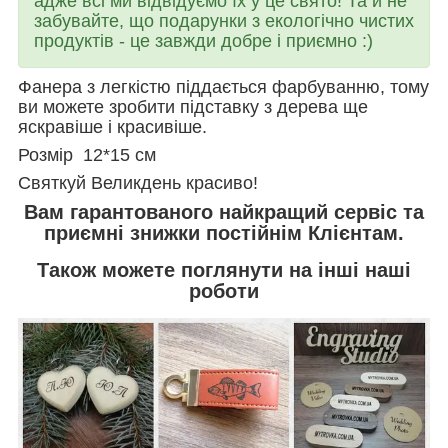
адже всі ми відвідуємо їх у це свято! Та й не
забувайте, що подарунки з екологічно чистих
продуктів - це завжди добре і приємно :)
Фанера з легкістю піддається фарбуванню, тому
ви можете зробити підставку з дерева ще
яскравіше і красивіше.
Розмір 12*15 см
Святкуй Великдень красиво!
Вам гарантованого найкращий сервіс та
приємні знижки постійнім Клієнтам.
Також можете поглянути на інші наші
роботи