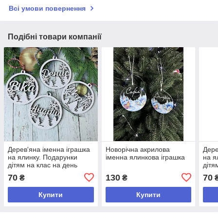
Всі умови повернення
Подібні товари компанії
Дерев'яна іменна іграшка
Новорічна акрилова
Дере
на ялинку. Подарунки
іменна ялинкова іграшка
на я
дітям на клас на день
дітя
Святого Миколая
Свят
70
130
70
₴
₴
Купити
Купити