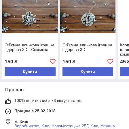
Об'ємна ялинкова іграшка
Об'ємна ялинкова іграшка
Корп
з дерева 3D - Сніжинка
з дерева 3D
ігра
комп
ново
150
150
45
₴
₴
ялин
Купити
Купити
Про нас
100% позитивних з 76 відгуків за рік
Працює з 25.02.2018
м. Київ
Виробництво, Київ, Новомостицька 25Г, Київ, Україна