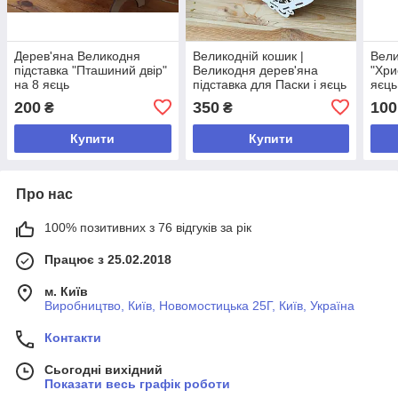
Дерев'яна Великодня
Великодній кошик |
Вели
підставка "Пташиний двір"
Великодня дерев'яна
"Хри
на 8 яєць
підставка для Паски і яєць
яєць
200
350
100
₴
₴
Купити
Купити
Про нас
100% позитивних з 76 відгуків за рік
Працює з 25.02.2018
м. Київ
Виробництво, Київ, Новомостицька 25Г, Київ, Україна
Контакти
Сьогодні вихідний
Показати весь графік роботи