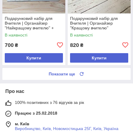
Подарунковий набір для
Подарунковий набір для
Вчителя | Органайзер
Вчителя | Органайзер
"Найкращому вчителю" +
"Кращому вчителю"
Лінійка 30 см + Указка
Тонований + Лінійка 30 см +
В наявності
В наявності
Указка
700
820
₴
₴
Купити
Купити
Показати ще
Про нас
100% позитивних з 76 відгуків за рік
Працює з 25.02.2018
м. Київ
Виробництво, Київ, Новомостицька 25Г, Київ, Україна