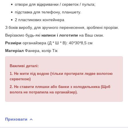
отвори для відкривачки / серветок / пульта;
підставка для телефону, планшету.
2 пластикових контейнера
З боків виробу, для зручного перенесення, зроблені прорізи.
Вирізаємо будь-які
написи і логотипи
на Ваш смак.
Розміри
органайзера (Д * Ш * В): 40*30*8,5 см
Матеріал
Фанера, колір Тік
Важливі деталі:
1. Не мити під водою (тільки протирати ледве вологою
серветкою)
2. Не ставити пляшки або банки з холодильника (Щоб
волога не потрапила на органайзер).
Приховати