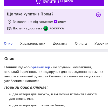
Купити з
Що таке купити з Пром?
Замовлення під захистом
Доступна доставка
Опис
Характеристики
Доставка
Оплата
Умови п
Опис
Пивний піднос-
органайзер
- це зручний, компактний,
стильний і оригінальний подарунок для проведення приємних
вечорів в компанії рідних та близьких зі смачними закусками і
улюбленими напоями.
Повний бокс включає:
два отвори для закусок, в які можна вставити ємності
для смаколиків;
два отвори для пляшок чи банки;