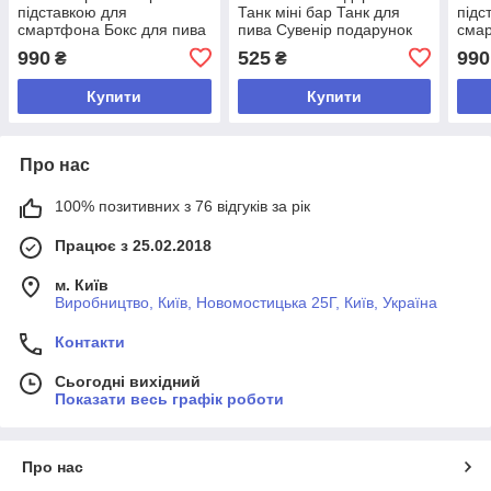
підставкою для
Танк міні бар Танк для
підс
смартфона Бокс для пива
пива Сувенір подарунок
смар
чоловікові Дерев'яний танк
Підн
990
525
990
₴
₴
з гравіюванням
Купити
Купити
Про нас
100% позитивних з 76 відгуків за рік
Працює з 25.02.2018
м. Київ
Виробництво, Київ, Новомостицька 25Г, Київ, Україна
Контакти
Сьогодні вихідний
Показати весь графік роботи
Про нас