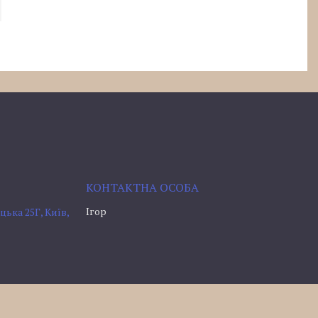
Ігор
ька 25Г, Київ,