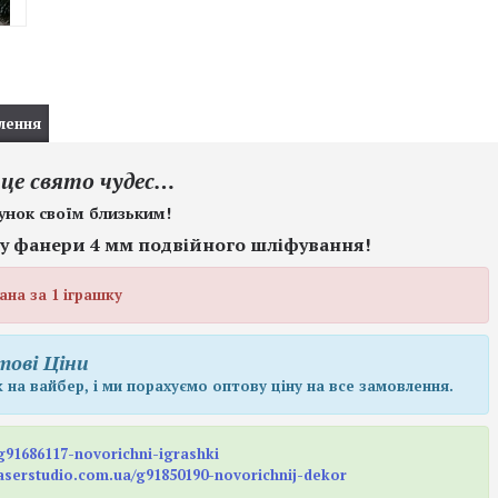
лення
 це свято чудес…
унок своїм близьким!
ту фанери 4 мм подвійного шліфування!
ана за 1 іграшку
тові Ціни
 на вайбер, і ми порахуємо оптову ціну на все замовлення.
/g91686117-novorichni-igrashki
/laserstudio.com.ua/g91850190-novorichnij-dekor