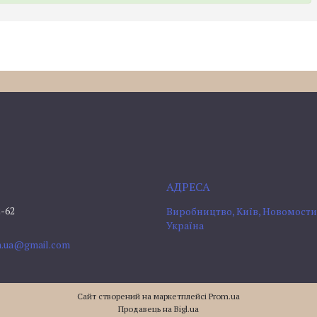
2-62
Виробництво, Київ, Новомостиц
Україна
om.ua@gmail.com
Сайт створений на маркетплейсі
Prom.ua
Продавець на Bigl.ua