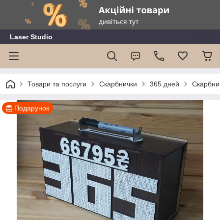
Laser Studio
Товари та послуги
Скарбнички
365 дней
Скарбнич
Подарунок