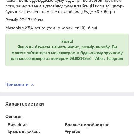
Кожен день відкладаємо суму від 1 грн до 365грн протягом
року, зачеркиваем відповідну суму в таблиці і коли всі цифри
будуть закреслені то у вас в скарбничці буде 66 795 грн
Розмір 27*17*10 см.
Матеріал ХДФ венге (темно коричневий), білий
Увага!
Якщо ви бажаєте змінити напис, розмір виробу, Ви
можете зв'язатися з менеджером в будь-якому зручному
для мессенджере за номером 0930214262 - Viber, Telegram
Приховати
Характеристики
Основні
Виробник
Власне виробництво
Країна виробник
Україна