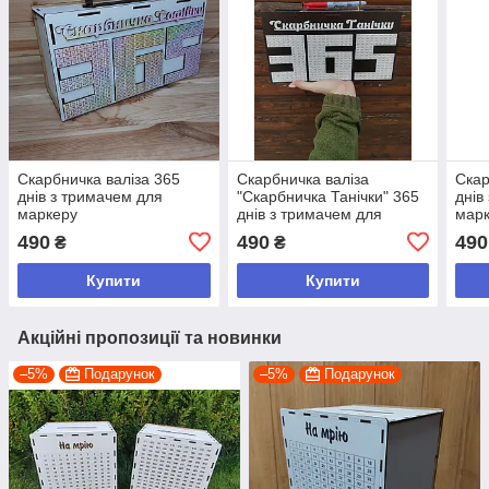
Скарбничка валіза 365
Скарбничка валіза
Скар
днів з тримачем для
"Скарбничка Танічки" 365
днів
маркеру
днів з тримачем для
марк
маркеру
хлоп
490
490
490
₴
₴
Купити
Купити
Акційні пропозиції та новинки
–5%
Подарунок
–5%
Подарунок