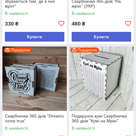
збуваються там, де в них
Скарбничка 365 днів "На
вірят"
мрію" (УКР)
В наявності
В наявності
330
460
₴
₴
Купити
Купити
Подарунок
Подарунок
Скарбничка 365 днів "Dreams
Подарунок кумі Скарбничка
come true"
365 днів "Кумі на Мрію"
В наявності
В наявності