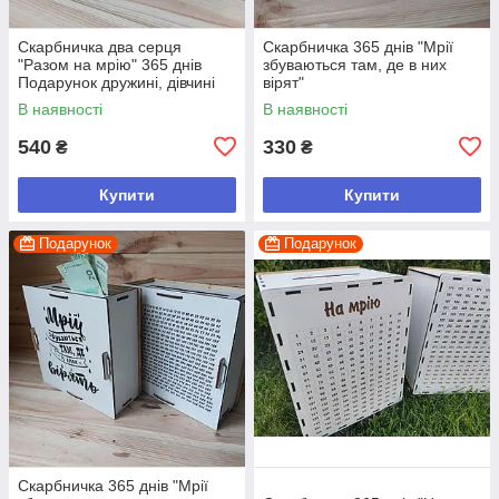
Скарбничка два серця
Скарбничка 365 днів "Мрії
"Разом на мрію" 365 днів
збуваються там, де в них
Подарунок дружині, дівчині
вірят"
В наявності
В наявності
540
330
₴
₴
Купити
Купити
Подарунок
Подарунок
Скарбничка 365 днів "Мрії