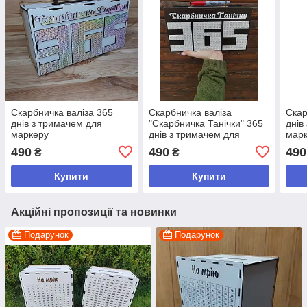
Скарбничка валіза 365
Скарбничка валіза
Скар
днів з тримачем для
"Скарбничка Танічки" 365
днів
маркеру
днів з тримачем для
марк
маркеру
хлоп
490
490
490
₴
₴
Купити
Купити
Акційні пропозиції та новинки
Подарунок
Подарунок