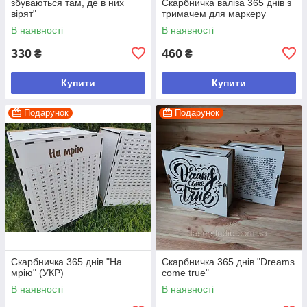
збуваються там, де в них
Скарбничка валіза 365 днів з
вірят"
тримачем для маркеру
В наявності
В наявності
330
460
₴
₴
Купити
Купити
Подарунок
Подарунок
Скарбничка 365 днів "На
Скарбничка 365 днів "Dreams
мрію" (УКР)
come true"
В наявності
В наявності