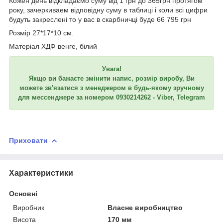
Кожен день відкладаємо суму від 1 грн до 365грн протягом
року, зачеркиваем відповідну суму в таблиці і коли всі цифри
будуть закреслені то у вас в скарбничці буде 66 795 грн
Розмір 27*17*10 см.
Матеріал ХДФ венге, білий
Увага!
Якщо ви бажаєте змінити напис, розмір виробу, Ви
можете зв'язатися з менеджером в будь-якому зручному
для мессенджере за номером 0930214262 - Viber, Telegram
Приховати
Характеристики
Основні
Виробник
Власне виробництво
Висота
170 мм