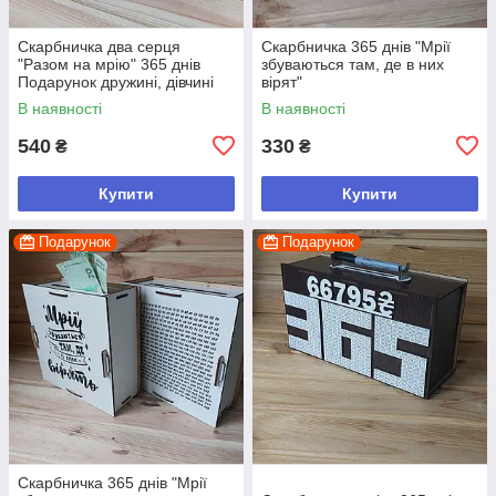
Скарбничка два серця
Скарбничка 365 днів "Мрії
"Разом на мрію" 365 днів
збуваються там, де в них
Подарунок дружині, дівчині
вірят"
В наявності
В наявності
540
330
₴
₴
Купити
Купити
Подарунок
Подарунок
Скарбничка 365 днів "Мрії