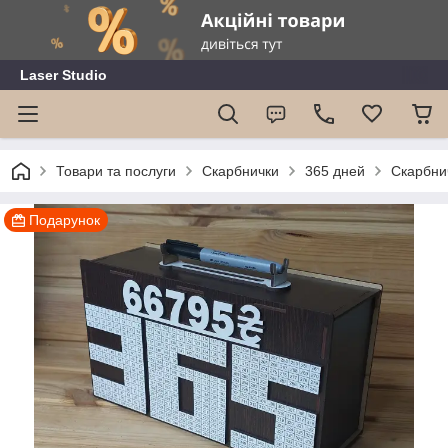
Laser Studio
Товари та послуги
Скарбнички
365 дней
Скарбнич
Подарунок