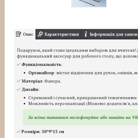
Опис
Характеристики
Інформація для замов
Подарунок, який стане ідеальним вибором для вчителя! Д
функціональний аксесуар для робочого столу, що допома
✅
Функціональність
:
Органайзер
: містке відділення для ручок, олівців,
✅
Матеріал
: Фанера.
✅
Дизайн
:
Стриманий і сучасний, прикрашений тематичними 
Можливість персоналізації (Можемо додати ім'я, кл
За всіма питанням телефонуйте або пишіть на Vib
✅
Розміри
:
30*9*15 см