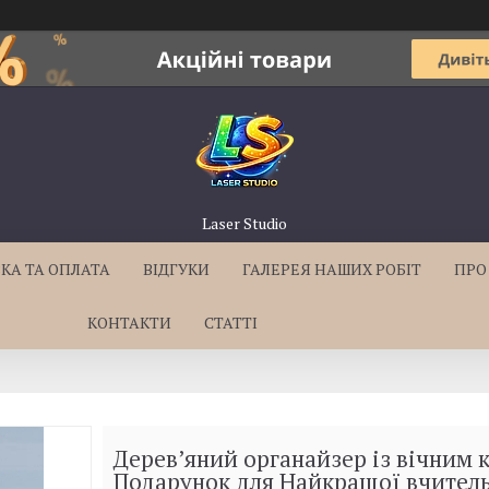
Laser Studio
КА ТА ОПЛАТА
ВІДГУКИ
ГАЛЕРЕЯ НАШИХ РОБІТ
ПРО
КОНТАКТИ
СТАТТІ
Дерев’яний органайзер із вічним
Подарунок для Найкращої вчител