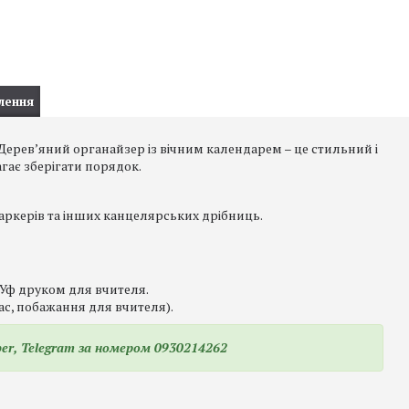
лення
ерев’яний органайзер із вічним календарем – це стильний і
гає зберігати порядок.
 маркерів та інших канцелярських дрібниць.
Уф друком для вчителя.
ас, побажання для вчителя).
er, Telegram за номером 0930214262