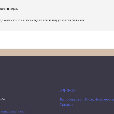
епетитора.
ження чи як знак вдячності від учнів та батьків.
2-62
Виробництво, Київ, Новомостиц
Україна
om.ua@gmail.com