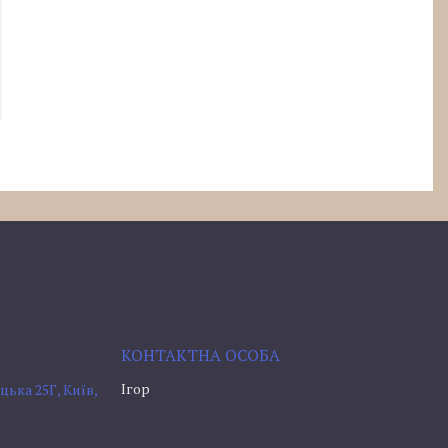
Ігор
ька 25Г, Київ,