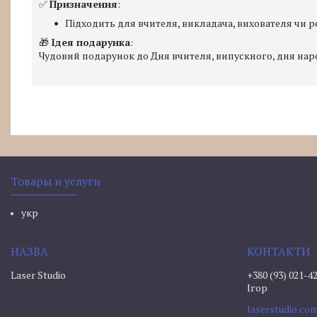
✅
Призначення
:
Підходить для вчителя, викладача, вихователя чи р
🎁
Ідея подарунка
:
Чудовий подарунок до Дня вчителя, випускного, дня народ
Товары и услуги
укр
Laser Studio
+380 (93) 021-4
Ігор
laserstudio.c