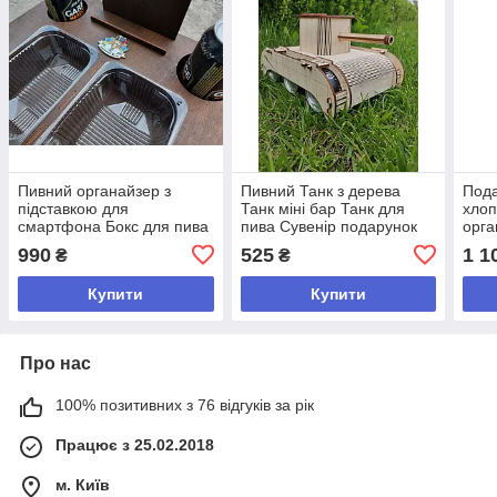
Пивний органайзер з
Пивний Танк з дерева
Пода
підставкою для
Танк міні бар Танк для
хлоп
смартфона Бокс для пива
пива Сувенір подарунок
орга
чоловікові Дерев'яний танк
для 
990
525
1 1
₴
₴
з гравіюванням
пива
Купити
Купити
Про нас
100% позитивних з 76 відгуків за рік
Працює з 25.02.2018
м. Київ