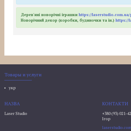
Дерев'яні новорічні іграшки
https://laserstudio.com.ua
Новорічний декор (коробки, будиночки та ін.)
https:/
Товары и услуги
укр
Laser Studio
+380 (93) 021-4
Ігор
laserstudio.c