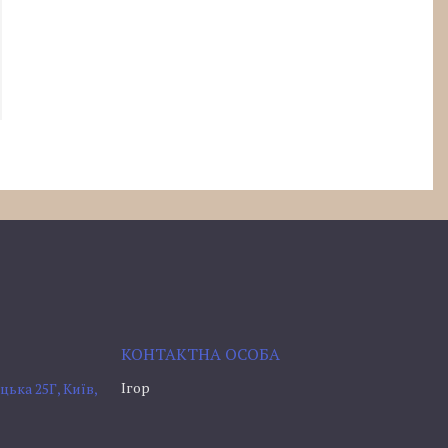
Ігор
ька 25Г, Київ,