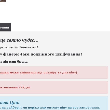
лення
 це свято чудес…
унок своїм близьким!
ту фанери 4 мм подвійного шліфування!
н під ваш бренд
рашки може змінитися від розміру та дизайну)
отовлення 2-3 дні
тові Ціни
 на вайбер, і ми порахуємо оптову ціну на все замовлення.