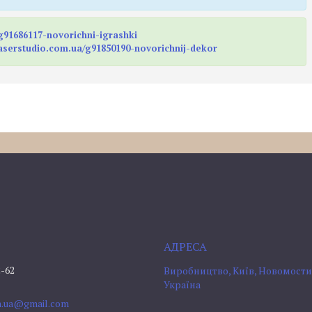
/g91686117-novorichni-igrashki
/laserstudio.com.ua/g91850190-novorichnij-dekor
2-62
Виробництво, Київ, Новомостиц
Україна
om.ua@gmail.com