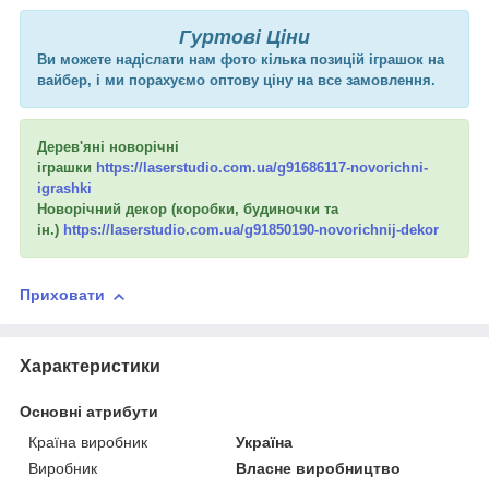
Гуртові Ціни
Ви можете надіслати нам фото кілька позицій іграшок на
вайбер, і ми порахуємо оптову ціну на все замовлення.
Дерев'яні новорічні
іграшки
https://laserstudio.com.ua/g91686117-novorichni-
igrashki
Новорічний декор (коробки, будиночки та
ін.)
https://laserstudio.com.ua/g91850190-novorichnij-dekor
Приховати
Характеристики
Основні атрибути
Країна виробник
Україна
Виробник
Власне виробництво