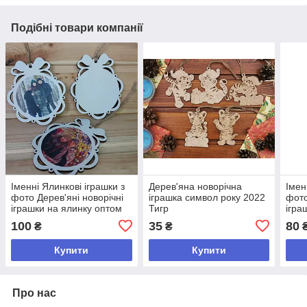
Подібні товари компанії
Іменні Ялинкові іграшки з
Дерев'яна новорічна
Імен
фото Дерев'яні новорічні
іграшка символ року 2022
фото
іграшки на ялинку оптом
Тигр
ігра
100
35
80
₴
₴
Купити
Купити
Про нас