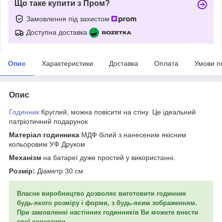
Що таке купити з Пром?
Замовлення під захистом
Доступна доставка
Опис
Характеристики
Доставка
Оплата
Умови п
Опис
Годинник
Круглий, можна повісити на стіну. Це ідеальний
патріотичний подарунок
Матеріал годинника
МДФ білий з нанесеним якісним
кольоровим УФ Друком
Механізм
на батареї дуже простий у використанні.
Розмір:
Діаметр 30 см
Власне виробництво дозволяє виготовити годинник
будь-якого розміру і форми, з будь-яким зображенням.
При замовленні настінних годинників Ви можете внести
свої корективи.