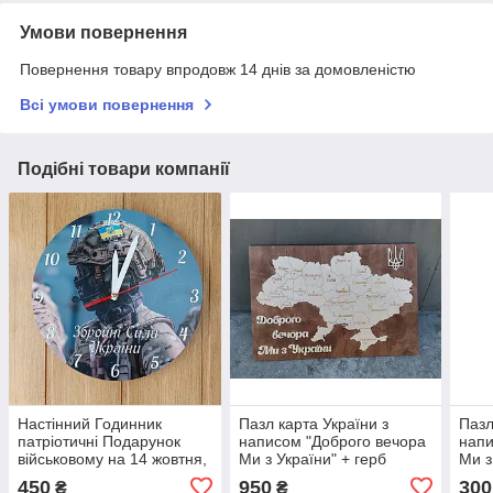
Умови повернення
Повернення товару впродовж 14 днів за домовленістю
Всі умови повернення
Подібні товари компанії
Настінний Годинник
Пазл карта України з
Пазл
патріотичні Подарунок
написом "Доброго вечора
напи
військовому на 14 жовтня,
Ми з України" + герб
Ми з
день козацтва
450
950
300
₴
₴