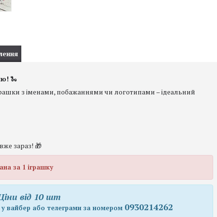
лення
єю!
🐍
Іграшки з іменами, побажаннями чи логотипами – ідеальний
вже зараз! 🎁
ана за 1 іграшку
Ціни від 10 шт
0930214262
 у вайбер або телеграми за номером