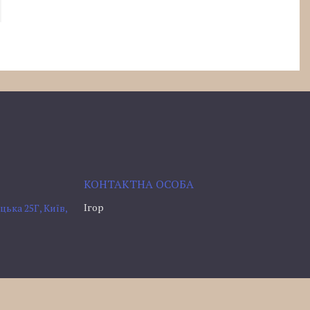
Ігор
ька 25Г, Київ,