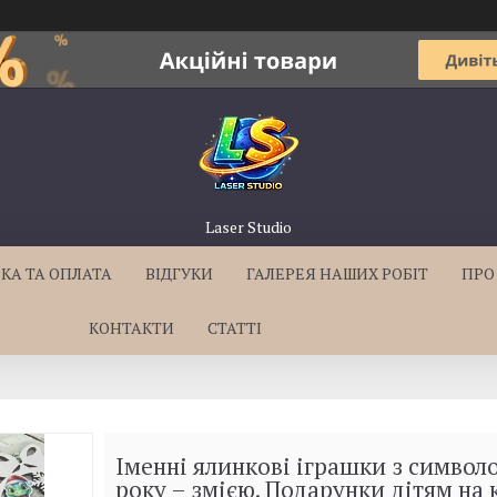
Laser Studio
КА ТА ОПЛАТА
ВІДГУКИ
ГАЛЕРЕЯ НАШИХ РОБІТ
ПРО
КОНТАКТИ
СТАТТІ
Іменні ялинкові іграшки з символ
року – змією. Подарунки дітям на 