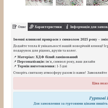
Опис
Характеристики
Інформація для замов
Іменні ялинкові прикраси з символом 2025 року – змі
Додайте тепла й унікальності вашій новорічній ялинці! 
подарунок для рідних, друзів та колег.
📌
Матеріал: ХДФ білий ламінований
📌
Персоналізація:
ім'я, символ року, ваш дизайн
📌
Термін виготовлення:
1-3 дні
Створіть святкову атмосферу разом із нами! Замовляйте 
Ціна вказ
Гуртові 
Для замовлення за гуртовими цінами пишіть