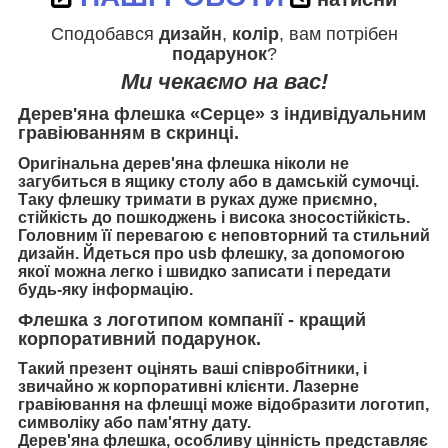
Сподобався
дизайн
,
колір
, вам потрібен
подарунок
?
Ми чекаємо на вас!
Дерев'яна флешка «Серце» з індивідуальним
гравіюванням в скринці.
Оригінальна дерев'яна флешка ніколи не
загубиться в ящику столу або в дамській сумочці.
Таку флешку тримати в руках дуже приємно,
стійкість до пошкоджень і висока зносостійкість.
Головним її перевагою є неповторний та стильний
дизайн. Йдеться про usb флешку, за допомогою
якої можна легко і швидко записати і передати
будь-яку інформацію.
Флешка з логотипом компанії - кращий
корпоративний подарунок.
Такий презент оцінять ваші співробітники, і
звичайно ж корпоративні клієнти. Лазерне
гравіювання на флешці може відобразити логотип,
символіку або пам'ятну дату.
Дерев'яна флешка, особливу цінність представляє