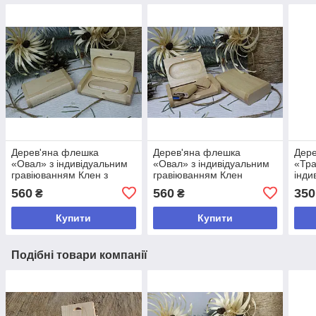
Дерев'яна флешка
Дерев'яна флешка
Дер
«Овал» з індивідуальним
«Овал» з індивідуальним
«Тр
гравіюванням Клен з
гравіюванням Клен
інди
окантовкою на 32Gb (3.0)
форми на 32Gb (3.0) в
грав
560
560
350
₴
₴
в скриньці
скриньці
дере
скри
Купити
Купити
Подібні товари компанії