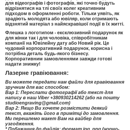
для відеографів і фотографів, які точно будуть
відрізнятися на тлі своїх колег креативним
підходом в оформленні роботи. Тільки уявіть, як
зрадіють молодята або ювіляр, коли отримають
відзнятий матеріал з найяскравішої події в їх житті.
Флешка з логотипом - ексклюзивний подарунок як
для жінки так і для чоловіка, співробітникам
компанії на Ювілейну дату або Новий рік. Це
чудовий корпоративний подарунок, корисна і
потрібна деталь будь-якого бізнесу.
Корпоративним замовленнями завжди готові
надати знижку!
Лазерне гравіювання:
Ви можете передати нам файли для гравіювання
зручним для вас способом:
Вар 1: Переслати фотографії або текст для
напису в наш Viber +380930214262 (або на пошту
studioengraving@gmail.com)
Вар 2: Якщо Ви хочете розмістити деякий
текст, вкажіть його в примітці до замовлення.
Ми перешлемо макет Вам на вайбер для
узгодження.
* Побажання до файлів: формат jpg, png (чорно-