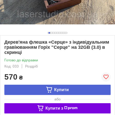
Дерев'яна флешка «Серце» з індивідуальним
гравіюванням Горіх "Серце" на 32GB (3.0) в
скринці
Готово до відправки
Код: 033
Роздріб
570
₴
Купити
або
Купити з