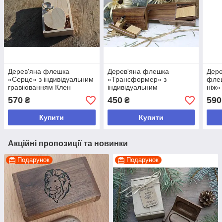
Дерев'яна флешка
Дерев'яна флешка
Дере
«Серце» з індивідуальним
«Трансформер» з
фле
гравіюванням Клен
індивідуальним
ніж»
"Серце" на 32GB (3.0) в
гравіюванням Горіх на
грав
570
450
590
₴
₴
скринці
64Gb (2.0) у скриньці
64Gb
Купити
Купити
Акційні пропозиції та новинки
Подарунок
Подарунок